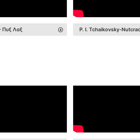
- Πυξ Λαξ
P. I. Tchaikovsky-Nutcrac