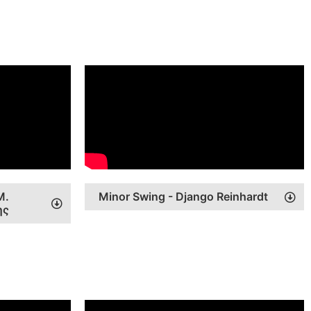
Μ.
Minor Swing - Django Reinhardt
ης