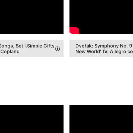
ongs, Set I,Simple Gifts
Dvořák: Symphony No. 9 
n Copland
New World’, IV. Allegro c