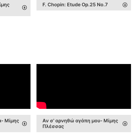
ίμης
F. Chopin: Etude Op.25 No.7
α- Μίμης
Αν σ' αρνηθώ αγάπη μου- Μίμης
Πλέσσας