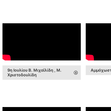
9η Ιουλίου Β. Μιχαϊλίδη , Μ.
Αμμόχωστ
Χριστοδουλίδη