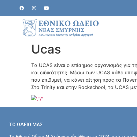
Ucas
Tα UCAS είναι ο επίσημος οργανισμός για τ
και ειδικότητες. Μέσω των UCAS κάθε υποψ
που επιθυμεί, να κάνει αίτηση προς τα Πανε
Στo Trinity και στην Rockschool, τα UCAS με
ΤΟ ΩΔΕΙΟ ΜΑΣ
Το Εθνικό Ωδείο Ν. Σμύρνης ιδρύθηκε το 1974, από την εγ