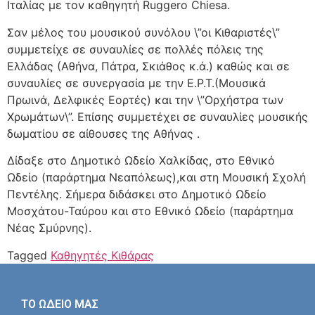
Ιταλίας με τον καθηγητή Ruggero Chiesa.
Σαν μέλος του μουσικού συνόλου \”οι Κιθαριστές\”
συμμετείχε σε συναυλίες σε πολλές πόλεις της
Ελλάδας (Αθήνα, Πάτρα, Σκιάθος κ.ά.) καθώς και σε
συναυλίες σε συνεργασία με την Ε.Ρ.Τ.(Μουσικά
Πρωινά, Δελφικές Εορτές) και την \”Ορχήστρα των
Χρωμάτων\”. Επίσης συμμετέχει σε συναυλίες μουσικής
δωματίου σε αίθουσες της Αθήνας .
Δίδαξε στο Δημοτικό Ωδείο Χαλκίδας, στο Εθνικό
Ωδείο (παράρτημα Νεαπόλεως),και στη Μουσική Σχολή
Πεντέλης. Σήμερα διδάσκει στο Δημοτικό Ωδείο
Μοσχάτου-Ταύρου και στο Εθνικό Ωδείο (παράρτημα
Νέας Σμύρνης).
Tagged
Καθηγητές Κιθάρας
ΤΟ ΩΔΕΙΟ ΜΑΣ