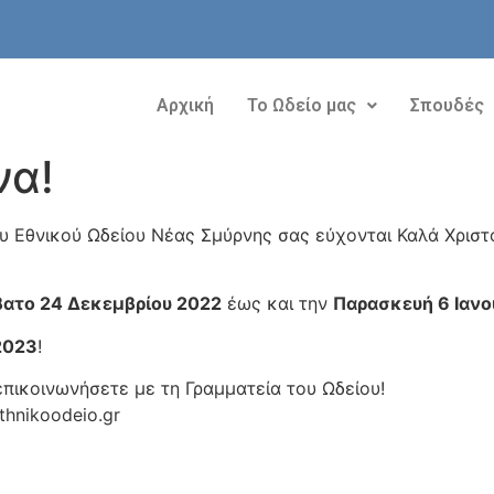
Αρχική
Το Ωδείο μας
Σπουδές
να!
υ Εθνικού Ωδείου Νέας Σμύρνης σας εύχονται Καλά Χριστο
ατο 24 Δεκεμβρίου 2022
έως και την
Παρασκευή 6 Ιανο
2023
!
επικοινωνήσετε με τη Γραμματεία του Ωδείου!
thnikoodeio.gr