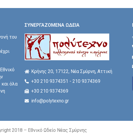
ΣΥΝΕΡΓΑΖΟΜΕΝΑ ΩΔΕΙΑ
γονή του
μέχρι
 Εθνικό
Κρήνης 20, 17122, Νέα Σμύρνη, Αττική
ην
+30 210 9374351 - 210 9374369
 και όλα
+30 210 9374369
ονη
info@polytexno.gr
right 2018 – Εθνικό Ωδείο Νέας Σμύρνης