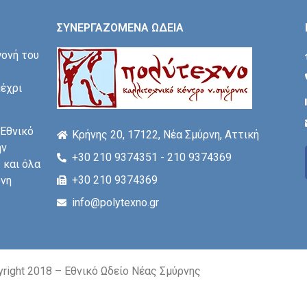
ΣΥΝΕΡΓΑΖΟΜΕΝΑ ΩΔΕΙΑ
γονή του
μέχρι
 Εθνικό
Κρήνης 20, 17122, Νέα Σμύρνη, Αττική
ην
+30 210 9374351 - 210 9374369
 και όλα
+30 210 9374369
ονη
info@polytexno.gr
right 2018 – Εθνικό Ωδείο Νέας Σμύρνης