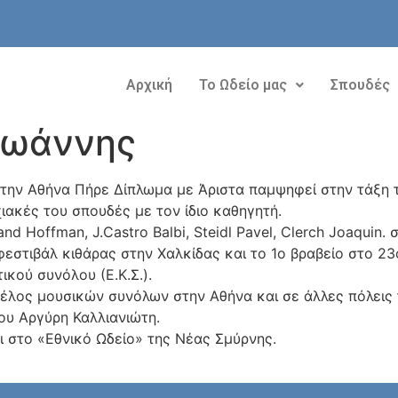
Αρχική
Το Ωδείο μας
Σπουδές
Ιωάννης
στην Αθήνα Πήρε Δίπλωμα με Άριστα παμψηφεί στην τάξη 
ακές του σπουδές με τον ίδιο καθηγητή.
 Hoffman, J.Castro Balbi, Steidl Pavel, Clerch Joaquin. 
εστιβάλ κιθάρας στην Χαλκίδας και το 1ο βραβείο στο 23
ικού συνόλου (Ε.Κ.Σ.).
 μέλος μουσικών συνόλων στην Αθήνα και σε άλλες πόλεις
ου Αργύρη Καλλιανιώτη.
ι στο «Εθνικό Ωδείο» της Νέας Σμύρνης.